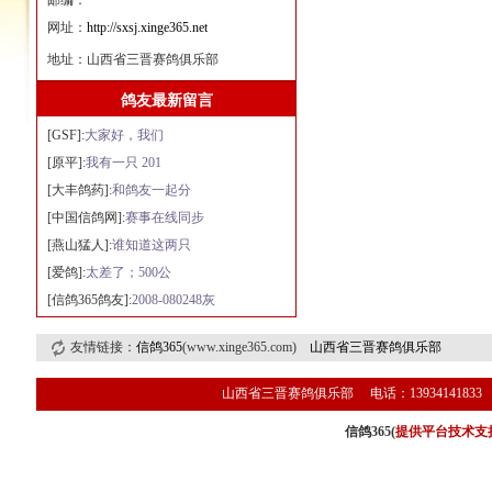
邮编：
网址：
http://sxsj.xinge365.net
地址：山西省三晋赛鸽俱乐部
鸽友最新留言
[GSF]:
大家好，我们
[原平]:
我有一只 201
[大丰鸽药]:
和鸽友一起分
[中国信鸽网]:
赛事在线同步
[燕山猛人]:
谁知道这两只
[爱鸽]:
太差了；500公
[信鸽365鸽友]:
2008-080248灰
友情链接：
信鸽365
(www.xinge365.com)
山西省三晋赛鸽俱乐部
山西省三晋赛鸽俱乐部 电话：13934141833
信鸽365(
提供平台技术支