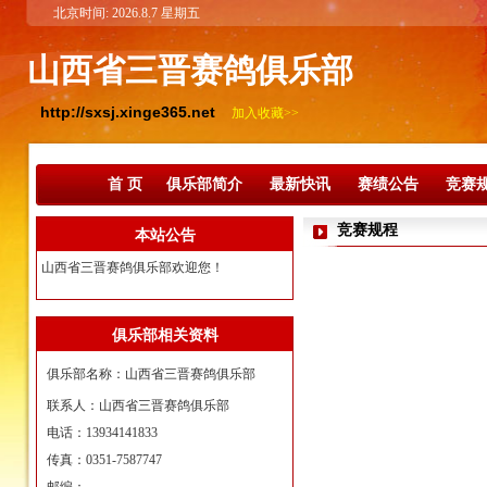
北京时间: 2026.8.7 星期五
山西省三晋赛鸽俱乐部
http://sxsj.xinge365.net
加入收藏>>
首 页
俱乐部简介
最新快讯
赛绩公告
竞赛
竞赛规程
本站公告
山西省三晋赛鸽俱乐部欢迎您！
俱乐部相关资料
俱乐部名称：山西省三晋赛鸽俱乐部
联系人：山西省三晋赛鸽俱乐部
电话：13934141833
传真：0351-7587747