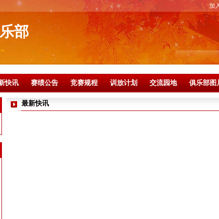
加
乐部
>
新快讯
赛绩公告
竞赛规程
训放计划
交流园地
俱乐部图
最新快讯