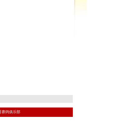
三晋赛鸽俱乐部