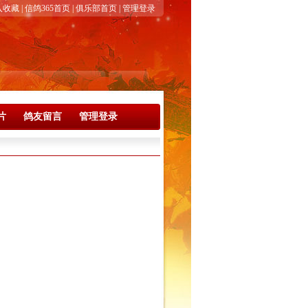
入收藏
|
信鸽365首页
|
俱乐部首页
|
管理登录
片
鸽友留言
管理登录