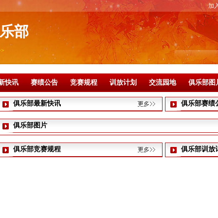
加
乐部
>
新快讯
赛绩公告
竞赛规程
训放计划
交流园地
俱乐部图
俱乐部最新快讯
俱乐部赛绩
俱乐部图片
俱乐部竞赛规程
俱乐部训放