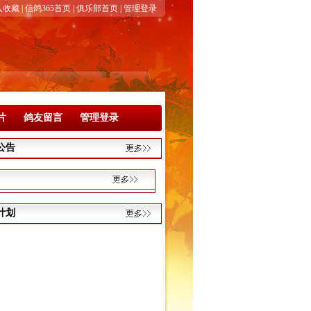
入收藏
|
信鸽365首页
|
俱乐部首页
|
管理登录
片
鸽友留言
管理登录
公告
计划