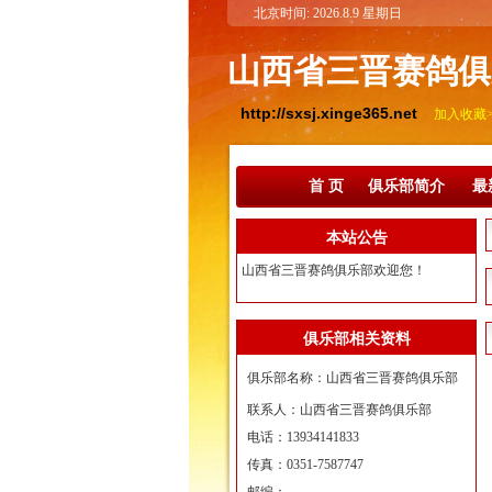
北京时间: 2026.8.9 星期日
山西省三晋赛鸽俱
http://sxsj.xinge365.net
加入收藏>
首 页
俱乐部简介
最
本站公告
山西省三晋赛鸽俱乐部欢迎您！
俱乐部相关资料
俱乐部名称：山西省三晋赛鸽俱乐部
联系人：山西省三晋赛鸽俱乐部
电话：13934141833
传真：0351-7587747