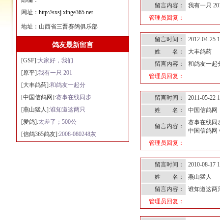
邮编：
留言内容：
我有一只 20
网址：
http://sxsj.xinge365.net
管理员回复：
地址：山西省三晋赛鸽俱乐部
留言时间：
2012-04-25 1
鸽友最新留言
姓 名：
大丰鸽药
[GSF]:
大家好，我们
留言内容：
和鸽友一起分享ht
[原平]:
我有一只 201
管理员回复：
[大丰鸽药]:
和鸽友一起分
[中国信鸽网]:
赛事在线同步
留言时间：
2011-05-22 1
[燕山猛人]:
谁知道这两只
姓 名：
中国信鸽网
[爱鸽]:
太差了；500公
赛事在线同步直播
留言内容：
中国信鸽网 ww
[信鸽365鸽友]:
2008-080248灰
管理员回复：
留言时间：
2010-08-17 1
姓 名：
燕山猛人
留言内容：
谁知道这两只鸽子
管理员回复：