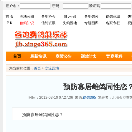
用户名：
密码：
验证码:
首 页
各地公棚
各地协会
俱 乐 部
各地鸽舍
信鸽商城
鸽
P K
信鸽知识
信鸽资讯
失鸽园地
专题图库
名家专栏
视
首页
最新快讯
赛绩公告
训放计划
竞赛规程
您当前的位置：
首页
>
交流园地
预防寡居雌鸽同性恋
时间：2012-03-10 07:27:36 来源:
信鸽365
发表者：北海金沙赛鸽
预防寡居雌鸽同性恋？