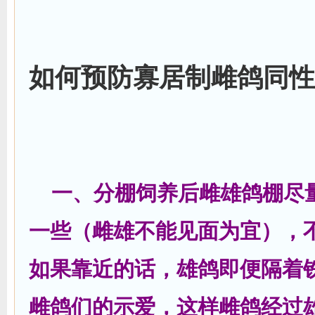
如何预防寡居制雌鸽同性
一、分棚饲养后雌雄鸽棚尽
一些（雌雄不能见面为宜），
如果靠近的话，雄鸽即便隔着
雌鸽们的示爱，这样雌鸽经过