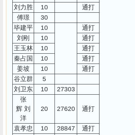
刘力胜
10
通打
傅璟
30
毕建平
10
通打
刘刚
10
通打
王玉林
10
通打
秦占国
10
通打
姜坡
10
通打
谷立群
5
刘卫东
10
27303
张
辉 刘
20
27620
通打
洋
袁孝忠
10
28847
通打