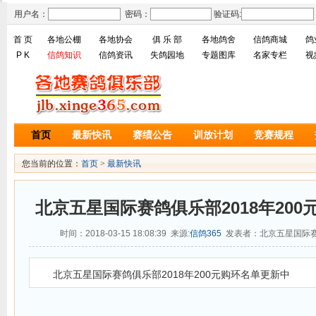
用户名：
密码：
验证码:
首 页
各地公棚
各地协会
俱 乐 部
各地鸽舍
信鸽商城
鸽
P K
信鸽知识
信鸽资讯
失鸽园地
专题图库
名家专栏
视
首页
最新快讯
赛绩公告
训放计划
竞赛规程
您当前的位置：
首页
>
最新快讯
北京五星国际赛鸽俱乐部2018年20
时间：2018-03-15 18:08:39 来源:
信鸽365
发表者：北京五星国际赛
北京五星国际赛鸽俱乐部2018年200元购环名单更新中