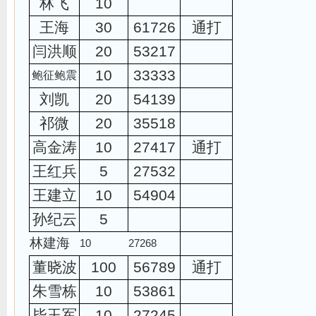
林飞
10
王海
30
61726
通打
闫洪顺
20
53217
10
33333
鲍征鲍震
刘凯
20
54139
祁微
20
35518
高金涛
10
27417
通打
王红兵
5
27532
王建立
10
54904
孙纪云
5
林建海
10
27268
董晓波
100
56789
通打
朱雪栋
10
53861
毕玉军
10
27245