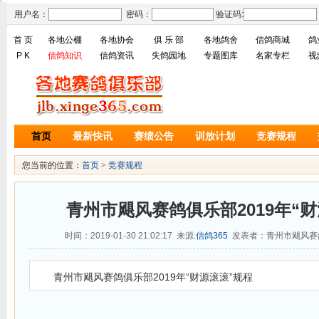
用户名：
密码：
验证码:
首 页
各地公棚
各地协会
俱 乐 部
各地鸽舍
信鸽商城
鸽
P K
信鸽知识
信鸽资讯
失鸽园地
专题图库
名家专栏
视
首页
最新快讯
赛绩公告
训放计划
竞赛规程
您当前的位置：
首页
>
竞赛规程
青州市飓风赛鸽俱乐部2019年“
时间：2019-01-30 21:02:17 来源:
信鸽365
发表者：青州市飓风赛
青州市飓风赛鸽俱乐部2019年“财源滚滚”规程