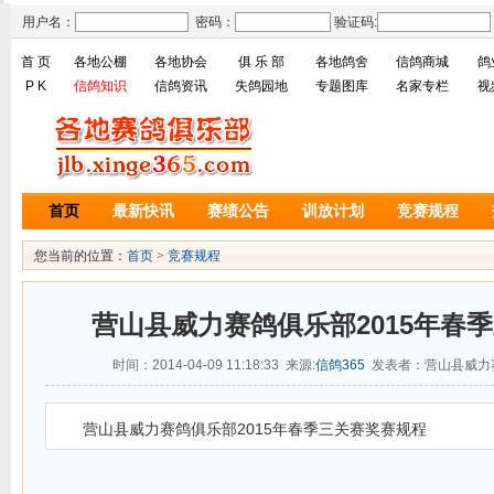
用户名：
密码：
验证码:
首 页
各地公棚
各地协会
俱 乐 部
各地鸽舍
信鸽商城
鸽
P K
信鸽知识
信鸽资讯
失鸽园地
专题图库
名家专栏
视
首页
最新快讯
赛绩公告
训放计划
竞赛规程
您当前的位置：
首页
>
竞赛规程
营山县威力赛鸽俱乐部2015年春
时间：2014-04-09 11:18:33 来源:
信鸽365
发表者：营山县威力
营山县威力赛鸽俱乐部2015年春季三关赛奖赛规程