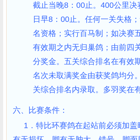
8
00
400
截止当晚
：
止。
公里决
8
00
日早
：
止。任何一关失格；
名资格；实行百马制；如决赛
有效期之内无归巢鸽；由前四
分奖金。五关综合排名在有效
名次未取满奖金由获奖鸽均分
关综合排名内录取。多羽奖在
六、比赛条件：
1
．特比环赛鸽在起站前必须加盖
有无损坏、脚
有无肿大、错号，脚面