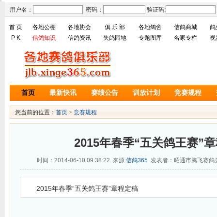
用户名：
密码：
验证码:
首 页
各地公棚
各地协会
俱 乐 部
各地鸽舍
信鸽商城
鸽
P K
信鸽知识
信鸽资讯
失鸽园地
专题图库
名家专栏
视
首页
最新快讯
赛绩公告
训放计划
竞赛规程
您当前的位置：
首页
>
竞赛规程
2015年春季“五关鸽王赛”
时间：2014-06-10 09:38:22 来源:
信鸽365
发表者：昭通市腾飞赛鸽
2015年春季“五关鸽王赛”章程定稿