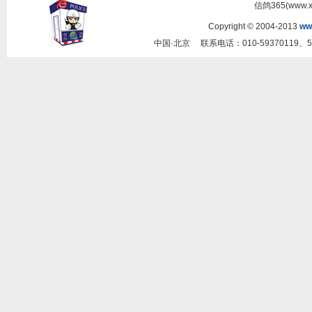
信鸽365(www.
Copyright © 2004-2013
ww
中国·北京 联系电话：010-59370119、5