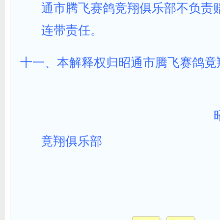
通市腾飞赛鸽竞翔俱乐部不负责
连带责任。
十一、本解释权归昭通市腾飞赛鸽竟
竟翔俱乐部