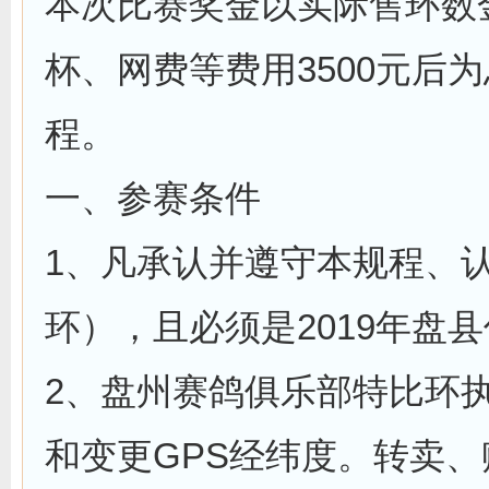
本次比赛奖金以实际售环数
杯、网费等费用3500元后
程。
一、参赛条件
1、凡承认并遵守本规程、
环），且必须是2019年盘
2、盘州赛鸽俱乐部特比环
和变更GPS经纬度。转卖、