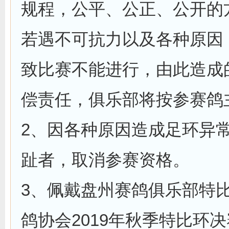
规程，公平、公正、公开的
若遇不可抗力以及各种原因
致比赛不能进行，由此造成
偿责任，俱乐部将按参赛鸽
2、因各种原因造成足环异
趾者，取消参赛资格。
3、佩戴盘州赛鸽俱乐部特
鸽协会2019年秋季特比环