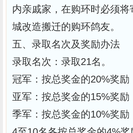
内亲戚家，在购环时必须将
城改造搬迁的购环鸽友。
五、录取名次及奖励办法
录取名次：录取21名。
冠军：按总奖金的20%奖励
亚军：按总奖金的15%奖励
季军：按总奖金的10%奖励
4至10名各按总奖金的4%奖