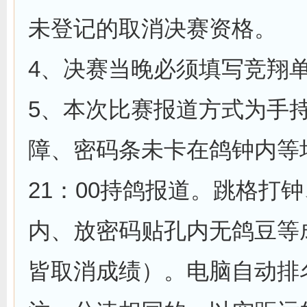
未登记的取消决赛资格。
4、决赛当晚必须填写竞翔
5、本次比赛报道方式为手
障、密码条未卡在鸽钟内等
21：00持鸽报道。跳格打
内、放密码贴孔内无鸽豆等
皆取消成绩）。电脑自动排