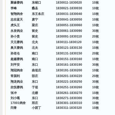
聚缘赛鸽
东绪口
1830011-1830020
10枚
李峰
蠡县
1830021-1830030
10枚
智翔鸽舍
东王各庄
1830031-1830040
10枚
志在蓝天
肃宁
1830041-1830050
10枚
虎头王
梁庄
1830051-1830060
10枚
永发鸽业
留史
1830061-1830090
30枚
孙小贵
留史
1830091-1830110
20枚
天元赛鸽
北夫
1830111-1830120
10枚
奥天赛鸽
北夫
1830121-1830130
10枚
孙老仓
南口
1830131-1830150
20枚
超越赛鸽
南口
1830151-1830160
10枚
刘平安
东口
1830161-1830190
30枚
翔冠鸽舍
曲堤庄
1830191-1830200
10枚
常国利
邵庄
1830201-1830220
20枚
翔龙鸽业
东口
1830221-1830250
30枚
欣悦赛鸽
于堤
1830251-1830260
10枚
张冲
北楼
1830261-1830270
10枚
刘小嘎
东口
1830271-1830300
30枚
17001鸽舍
郑庄
1830301-1830310
10枚
闫青
小团丁
1830311-1830320
10枚