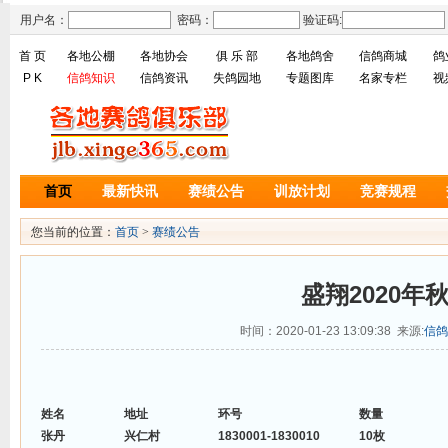
用户名：
密码：
验证码:
首 页
各地公棚
各地协会
俱 乐 部
各地鸽舍
信鸽商城
鸽
P K
信鸽知识
信鸽资讯
失鸽园地
专题图库
名家专栏
视
首页
最新快讯
赛绩公告
训放计划
竞赛规程
您当前的位置：
首页
>
赛绩公告
盛翔2020年
时间：2020-01-23 13:09:38 来源:
信鸽
姓名
地址
环号
数量
张丹
兴仁村
1830001-1830010
10枚