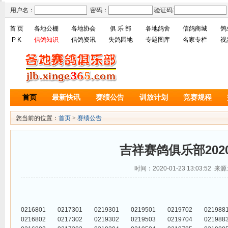
用户名：
密码：
验证码:
首 页
各地公棚
各地协会
俱 乐 部
各地鸽舍
信鸽商城
鸽
P K
信鸽知识
信鸽资讯
失鸽园地
专题图库
名家专栏
视
首页
最新快讯
赛绩公告
训放计划
竞赛规程
您当前的位置：
首页
>
赛绩公告
吉祥赛鸽俱乐部202
时间：2020-01-23 13:03:52 来源:
0216801
0217301
0219301
0219501
0219702
021988
0216802
0217302
0219302
0219503
0219704
021988