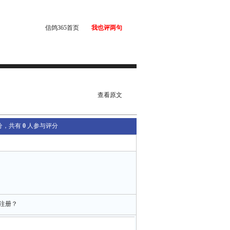
信鸽365首页
我也评两句
查看原文
分，共有
0
人参与评分
注册？